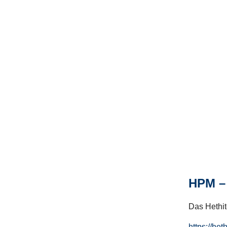
HPM – 
Das Hethito
https://het