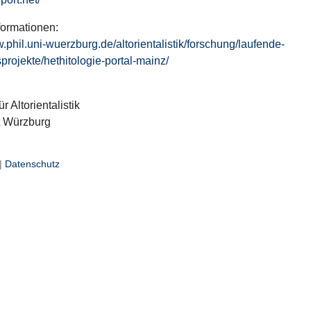
formationen:
w.phil.uni-wuerzburg.de/altorientalistik/forschung/laufende-
projekte/hethitologie-portal-mainz/
ür Altorientalistik
t Würzburg
|
Datenschutz