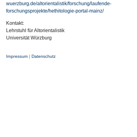
wuerzburg.de/altorientalistik/forschung/laufende-
forschungsprojekte/hethitologie-portal-mainz/
Kontakt:
Lehrstuhl für Altorientalistik
Universität Würzburg
Impressum
|
Datenschutz