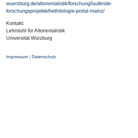
wuerzburg.de/altorientalistik/forschung/laufende-
forschungsprojekte/hethitologie-portal-mainz/
Kontakt:
Lehrstuhl für Altorientalistik
Universität Würzburg
Impressum
|
Datenschutz