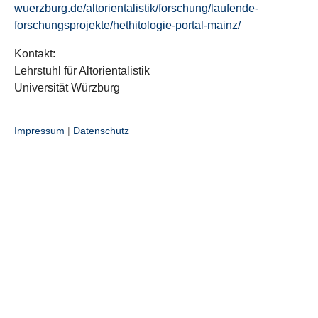
wuerzburg.de/altorientalistik/forschung/laufende-
forschungsprojekte/hethitologie-portal-mainz/
Kontakt:
Lehrstuhl für Altorientalistik
Universität Würzburg
Impressum
|
Datenschutz