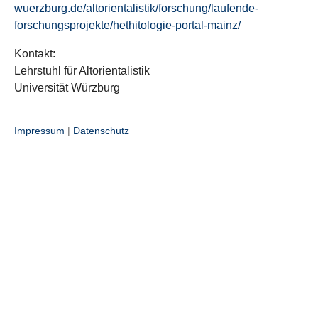
wuerzburg.de/altorientalistik/forschung/laufende-
forschungsprojekte/hethitologie-portal-mainz/
Kontakt:
Lehrstuhl für Altorientalistik
Universität Würzburg
Impressum
|
Datenschutz