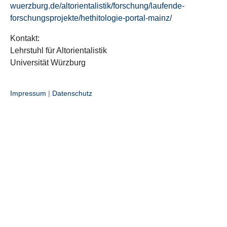
wuerzburg.de/altorientalistik/forschung/laufende-
forschungsprojekte/hethitologie-portal-mainz/
Kontakt:
Lehrstuhl für Altorientalistik
Universität Würzburg
Impressum
|
Datenschutz