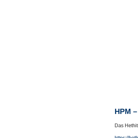
HPM – 
Das Hethito
https://het