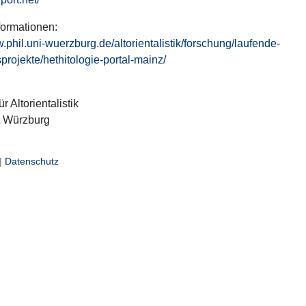
formationen:
w.phil.uni-wuerzburg.de/altorientalistik/forschung/laufende-
projekte/hethitologie-portal-mainz/
ür Altorientalistik
t Würzburg
|
Datenschutz