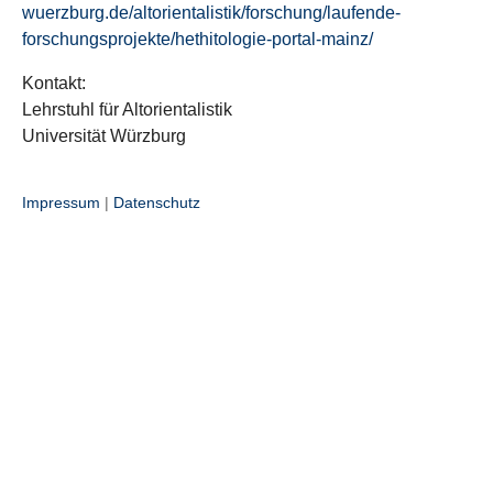
wuerzburg.de/altorientalistik/forschung/laufende-
forschungsprojekte/hethitologie-portal-mainz/
Kontakt:
Lehrstuhl für Altorientalistik
Universität Würzburg
Impressum
|
Datenschutz