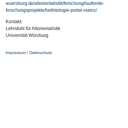
wuerzburg.de/altorientalistik/forschung/laufende-
forschungsprojekte/hethitologie-portal-mainz/
Kontakt:
Lehrstuhl für Altorientalistik
Universität Würzburg
Impressum
|
Datenschutz