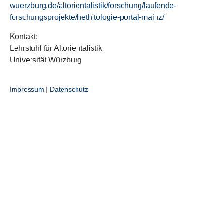
wuerzburg.de/altorientalistik/forschung/laufende-
forschungsprojekte/hethitologie-portal-mainz/
Kontakt:
Lehrstuhl für Altorientalistik
Universität Würzburg
Impressum
|
Datenschutz