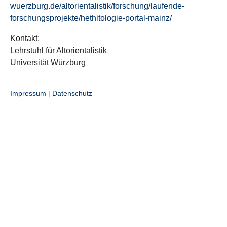
wuerzburg.de/altorientalistik/forschung/laufende-
forschungsprojekte/hethitologie-portal-mainz/
Kontakt:
Lehrstuhl für Altorientalistik
Universität Würzburg
Impressum
|
Datenschutz