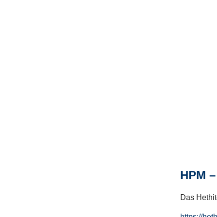
HPM – 
Das Hethito
https://het