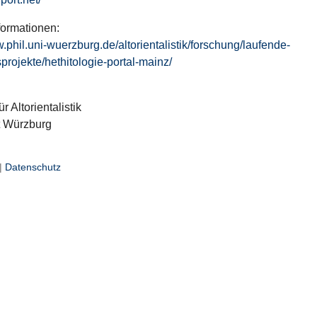
formationen:
w.phil.uni-wuerzburg.de/altorientalistik/forschung/laufende-
projekte/hethitologie-portal-mainz/
ür Altorientalistik
t Würzburg
|
Datenschutz