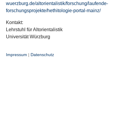
wuerzburg.de/altorientalistik/forschung/laufende-
forschungsprojekte/hethitologie-portal-mainz/
Kontakt:
Lehrstuhl für Altorientalistik
Universität Würzburg
Impressum
|
Datenschutz