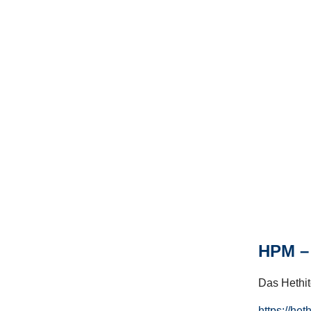
HPM – 
Das Hethito
https://het