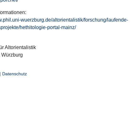
formationen:
w.phil.uni-wuerzburg.de/altorientalistik/forschung/laufende-
projekte/hethitologie-portal-mainz/
ür Altorientalistik
t Würzburg
|
Datenschutz