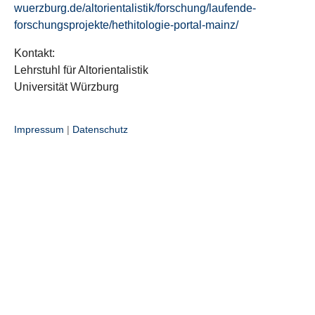
wuerzburg.de/altorientalistik/forschung/laufende-
forschungsprojekte/hethitologie-portal-mainz/
Kontakt:
Lehrstuhl für Altorientalistik
Universität Würzburg
Impressum
|
Datenschutz