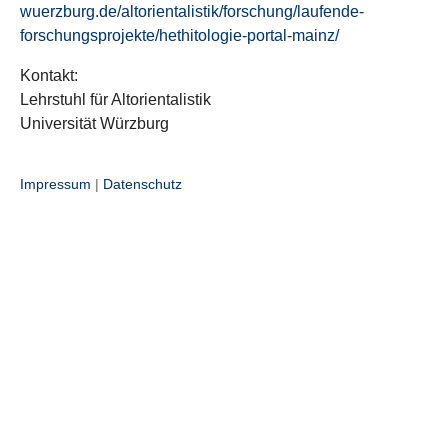
wuerzburg.de/altorientalistik/forschung/laufende-
forschungsprojekte/hethitologie-portal-mainz/
Kontakt:
Lehrstuhl für Altorientalistik
Universität Würzburg
Impressum
|
Datenschutz