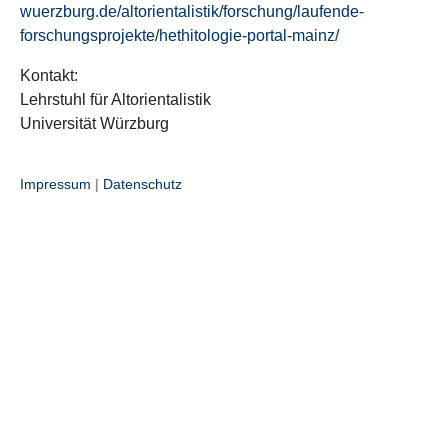
wuerzburg.de/altorientalistik/forschung/laufende-
forschungsprojekte/hethitologie-portal-mainz/
Kontakt:
Lehrstuhl für Altorientalistik
Universität Würzburg
Impressum
|
Datenschutz