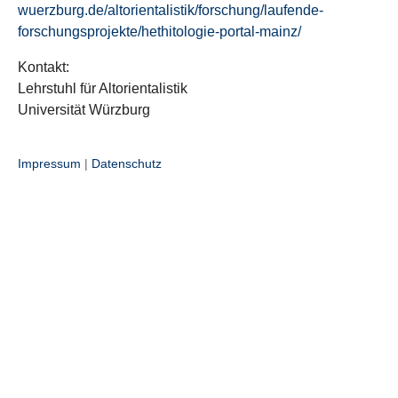
wuerzburg.de/altorientalistik/forschung/laufende-
forschungsprojekte/hethitologie-portal-mainz/
Kontakt:
Lehrstuhl für Altorientalistik
Universität Würzburg
Impressum
|
Datenschutz