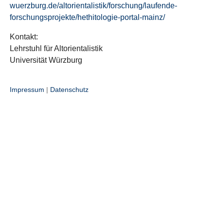
wuerzburg.de/altorientalistik/forschung/laufende-
forschungsprojekte/hethitologie-portal-mainz/
Kontakt:
Lehrstuhl für Altorientalistik
Universität Würzburg
Impressum
|
Datenschutz