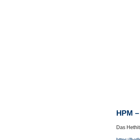
HPM – 
Das Hethito
https://het