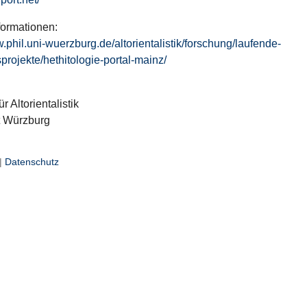
formationen:
w.phil.uni-wuerzburg.de/altorientalistik/forschung/laufende-
projekte/hethitologie-portal-mainz/
ür Altorientalistik
t Würzburg
|
Datenschutz