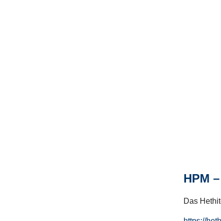
HPM – 
Das Hethito
https://het