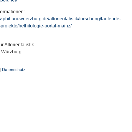
formationen:
w.phil.uni-wuerzburg.de/altorientalistik/forschung/laufende-
projekte/hethitologie-portal-mainz/
ür Altorientalistik
t Würzburg
|
Datenschutz