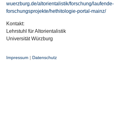
wuerzburg.de/altorientalistik/forschung/laufende-
forschungsprojekte/hethitologie-portal-mainz/
Kontakt:
Lehrstuhl für Altorientalistik
Universität Würzburg
Impressum
|
Datenschutz