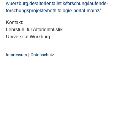
wuerzburg.de/altorientalistik/forschung/laufende-
forschungsprojekte/hethitologie-portal-mainz/
Kontakt:
Lehrstuhl für Altorientalistik
Universität Würzburg
Impressum
|
Datenschutz