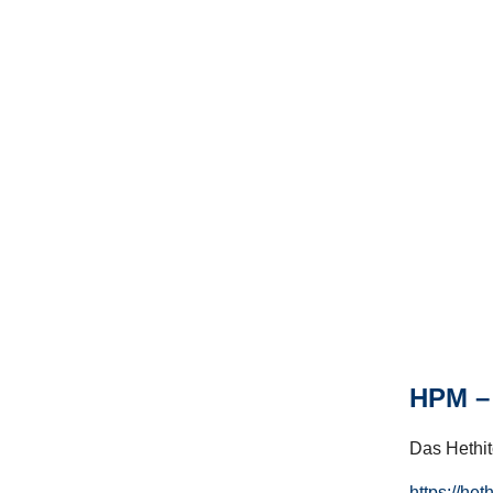
HPM – 
Das Hethito
https://het