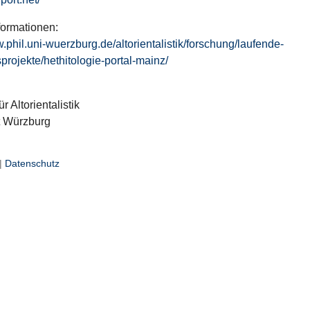
formationen:
w.phil.uni-wuerzburg.de/altorientalistik/forschung/laufende-
projekte/hethitologie-portal-mainz/
ür Altorientalistik
t Würzburg
|
Datenschutz