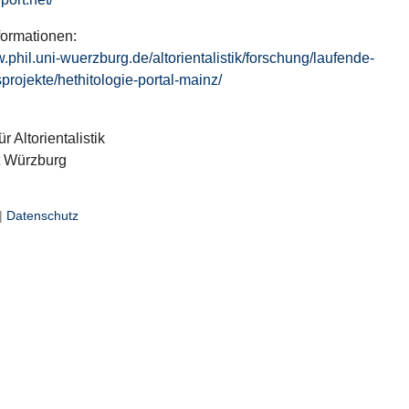
formationen:
w.phil.uni-wuerzburg.de/altorientalistik/forschung/laufende-
projekte/hethitologie-portal-mainz/
ür Altorientalistik
t Würzburg
|
Datenschutz