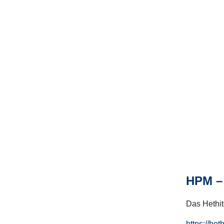
HPM – 
Das Hethito
https://het