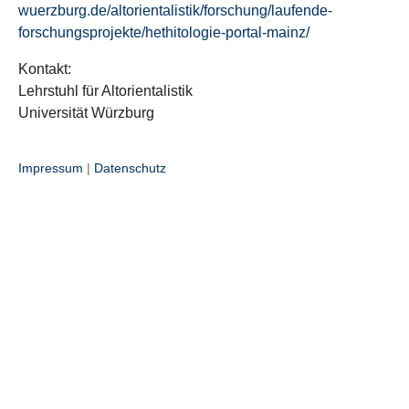
wuerzburg.de/altorientalistik/forschung/laufende-
forschungsprojekte/hethitologie-portal-mainz/
Kontakt:
Lehrstuhl für Altorientalistik
Universität Würzburg
Impressum
|
Datenschutz