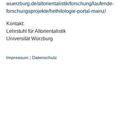
wuerzburg.de/altorientalistik/forschung/laufende-
forschungsprojekte/hethitologie-portal-mainz/
Kontakt:
Lehrstuhl für Altorientalistik
Universität Würzburg
Impressum
|
Datenschutz