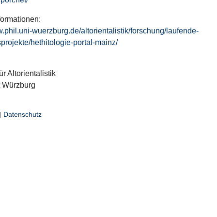
formationen:
w.phil.uni-wuerzburg.de/altorientalistik/forschung/laufende-
projekte/hethitologie-portal-mainz/
ür Altorientalistik
t Würzburg
|
Datenschutz