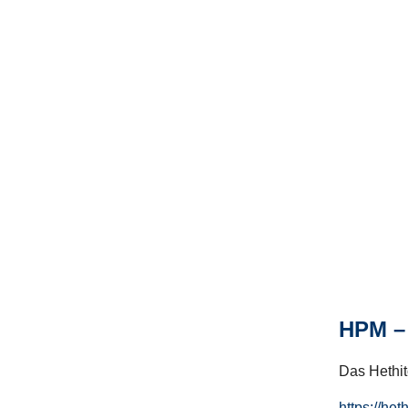
HPM – 
Das Hethito
https://het