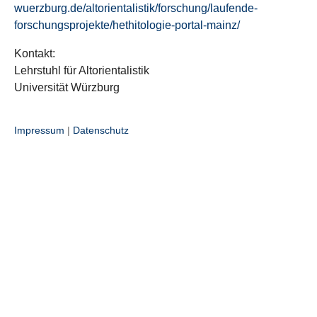
wuerzburg.de/altorientalistik/forschung/laufende-
forschungsprojekte/hethitologie-portal-mainz/
Kontakt:
Lehrstuhl für Altorientalistik
Universität Würzburg
Impressum
|
Datenschutz