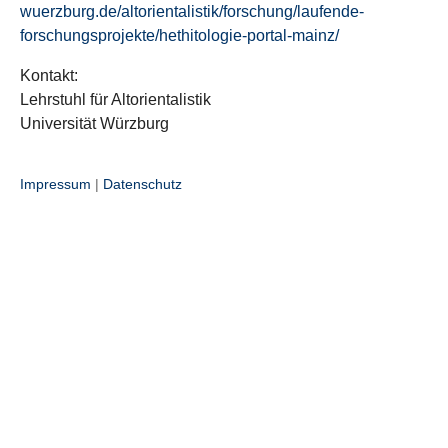
wuerzburg.de/altorientalistik/forschung/laufende-
forschungsprojekte/hethitologie-portal-mainz/
Kontakt:
Lehrstuhl für Altorientalistik
Universität Würzburg
Impressum
|
Datenschutz