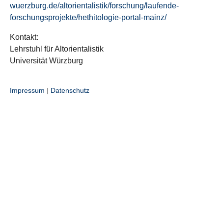
wuerzburg.de/altorientalistik/forschung/laufende-
forschungsprojekte/hethitologie-portal-mainz/
Kontakt:
Lehrstuhl für Altorientalistik
Universität Würzburg
Impressum
|
Datenschutz