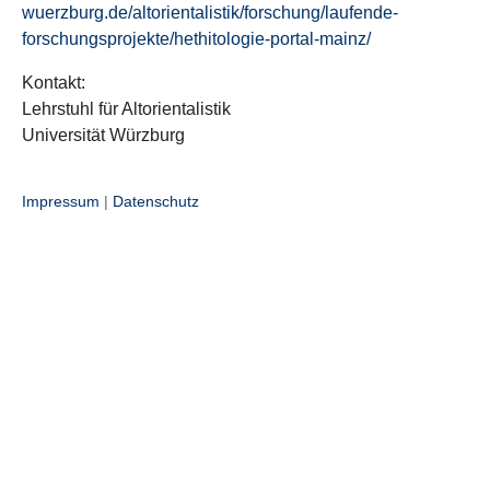
wuerzburg.de/altorientalistik/forschung/laufende-
forschungsprojekte/hethitologie-portal-mainz/
Kontakt:
Lehrstuhl für Altorientalistik
Universität Würzburg
Impressum
|
Datenschutz