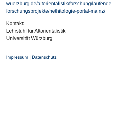
wuerzburg.de/altorientalistik/forschung/laufende-
forschungsprojekte/hethitologie-portal-mainz/
Kontakt:
Lehrstuhl für Altorientalistik
Universität Würzburg
Impressum
|
Datenschutz