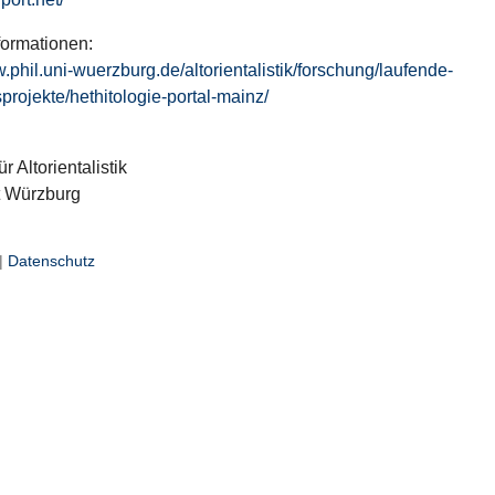
formationen:
w.phil.uni-wuerzburg.de/altorientalistik/forschung/laufende-
projekte/hethitologie-portal-mainz/
ür Altorientalistik
t Würzburg
|
Datenschutz