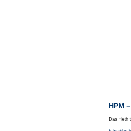
HPM – 
Das Hethito
https://het