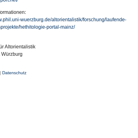
formationen:
w.phil.uni-wuerzburg.de/altorientalistik/forschung/laufende-
projekte/hethitologie-portal-mainz/
ür Altorientalistik
t Würzburg
|
Datenschutz