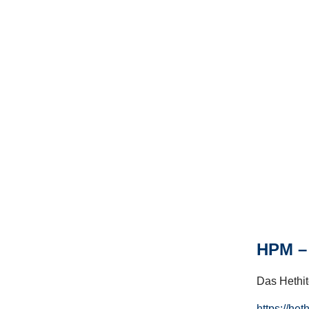
HPM – 
Das Hethito
https://het