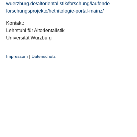
wuerzburg.de/altorientalistik/forschung/laufende-
forschungsprojekte/hethitologie-portal-mainz/
Kontakt:
Lehrstuhl für Altorientalistik
Universität Würzburg
Impressum
|
Datenschutz