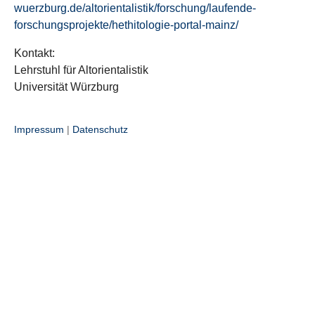
wuerzburg.de/altorientalistik/forschung/laufende-
forschungsprojekte/hethitologie-portal-mainz/
Kontakt:
Lehrstuhl für Altorientalistik
Universität Würzburg
Impressum
|
Datenschutz