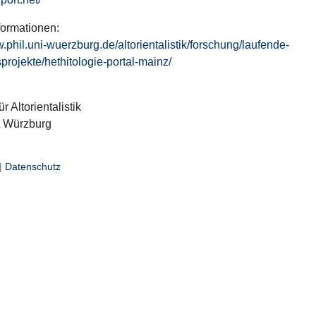
formationen:
w.phil.uni-wuerzburg.de/altorientalistik/forschung/laufende-
projekte/hethitologie-portal-mainz/
ür Altorientalistik
t Würzburg
|
Datenschutz