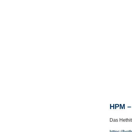
HPM – 
Das Hethito
https://het