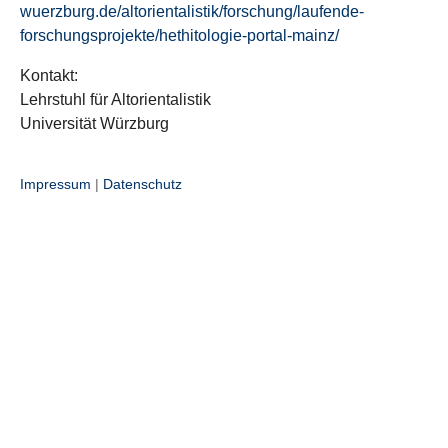
wuerzburg.de/altorientalistik/forschung/laufende-
forschungsprojekte/hethitologie-portal-mainz/
Kontakt:
Lehrstuhl für Altorientalistik
Universität Würzburg
Impressum
|
Datenschutz