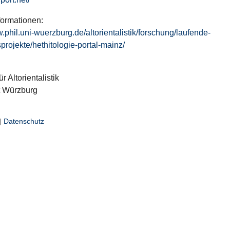
formationen:
w.phil.uni-wuerzburg.de/altorientalistik/forschung/laufende-
projekte/hethitologie-portal-mainz/
ür Altorientalistik
t Würzburg
|
Datenschutz