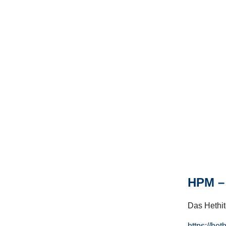
HPM – 
Das Hethito
https://het