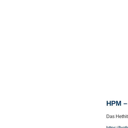
HPM – 
Das Hethito
https://het