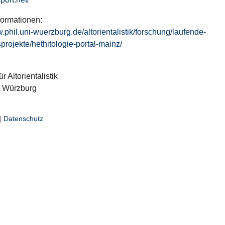
formationen:
w.phil.uni-wuerzburg.de/altorientalistik/forschung/laufende-
projekte/hethitologie-portal-mainz/
ür Altorientalistik
t Würzburg
|
Datenschutz