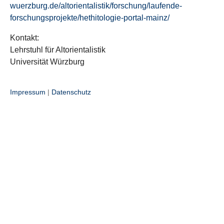
wuerzburg.de/altorientalistik/forschung/laufende-
forschungsprojekte/hethitologie-portal-mainz/
Kontakt:
Lehrstuhl für Altorientalistik
Universität Würzburg
Impressum
|
Datenschutz