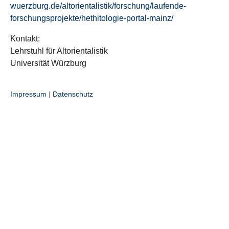
wuerzburg.de/altorientalistik/forschung/laufende-
forschungsprojekte/hethitologie-portal-mainz/
Kontakt:
Lehrstuhl für Altorientalistik
Universität Würzburg
Impressum
|
Datenschutz