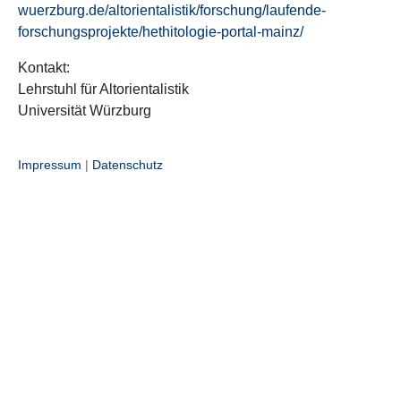
wuerzburg.de/altorientalistik/forschung/laufende-
forschungsprojekte/hethitologie-portal-mainz/
Kontakt:
Lehrstuhl für Altorientalistik
Universität Würzburg
Impressum
|
Datenschutz