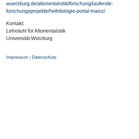
wuerzburg.de/altorientalistik/forschung/laufende-
forschungsprojekte/hethitologie-portal-mainz/
Kontakt:
Lehrstuhl für Altorientalistik
Universität Würzburg
Impressum
|
Datenschutz