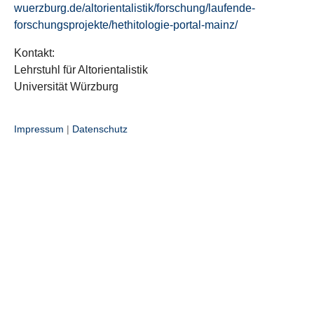
wuerzburg.de/altorientalistik/forschung/laufende-
forschungsprojekte/hethitologie-portal-mainz/
Kontakt:
Lehrstuhl für Altorientalistik
Universität Würzburg
Impressum
|
Datenschutz