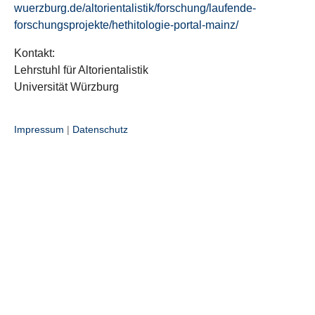
wuerzburg.de/altorientalistik/forschung/laufende-
forschungsprojekte/hethitologie-portal-mainz/
Kontakt:
Lehrstuhl für Altorientalistik
Universität Würzburg
Impressum
|
Datenschutz