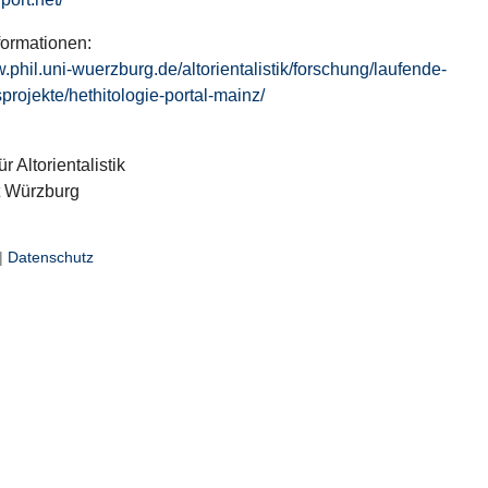
formationen:
w.phil.uni-wuerzburg.de/altorientalistik/forschung/laufende-
projekte/hethitologie-portal-mainz/
ür Altorientalistik
t Würzburg
|
Datenschutz