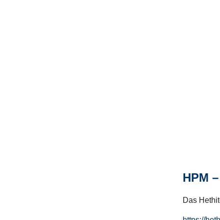
HPM – 
Das Hethito
https://het