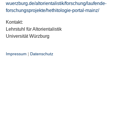
wuerzburg.de/altorientalistik/forschung/laufende-
forschungsprojekte/hethitologie-portal-mainz/
Kontakt:
Lehrstuhl für Altorientalistik
Universität Würzburg
Impressum
|
Datenschutz