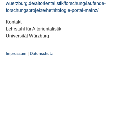
wuerzburg.de/altorientalistik/forschung/laufende-
forschungsprojekte/hethitologie-portal-mainz/
Kontakt:
Lehrstuhl für Altorientalistik
Universität Würzburg
Impressum
|
Datenschutz